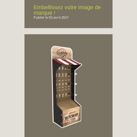
Embellissez votre image de
marque !
Publié le 02 avril 2021