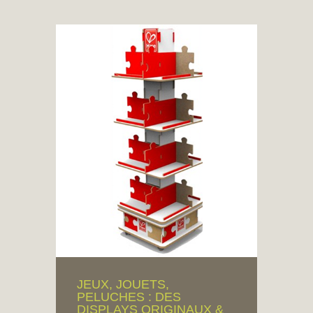
JEUX, JOUETS,
PELUCHES : DES
DISPLAYS ORIGINAUX &